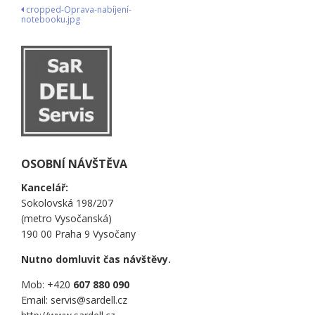
Navigace
cropped-Oprava-nabíjení-
notebooku.jpg
pro
příspěvek
OSOBNÍ NÁVŠTĚVA
Kancelář:
Sokolovská 198/207
(metro Vysočanská)
190 00 Praha 9 Vysočany
Nutno domluvit čas návštěvy.
Mob: +420
607 880 090
Email: servis@sardell.cz