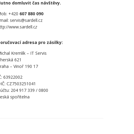
utno domluvit čas návštěvy.
ob: +420
607 880 090
mail: servis@sardell.cz
ttp://www.sardell.c
z
oručovací adresa pro zásilky:
ichal Kremlík – IT Servis
herská 621
raha – Vinoř 190 17
Č: 63922002
IČ: CZ7503251041
.účtu: 204 917 339 / 0800
eská spořitelna