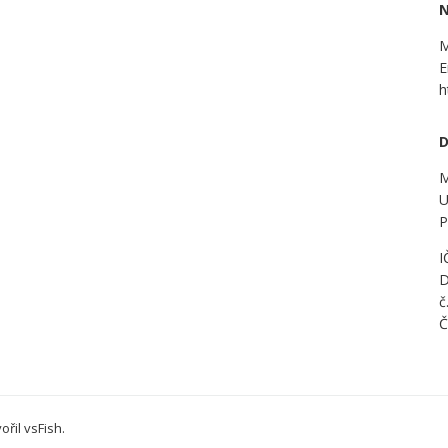
N
M
E
h
D
M
U
P
I
D
č
Č
ořil
vsFish
.