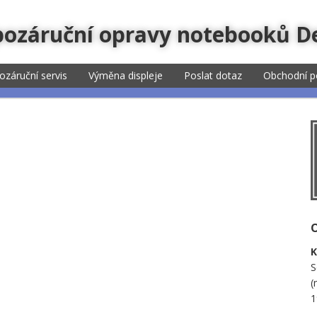
 pozáruční opravy notebooků De
ozáruční servis
Výměna displeje
Poslat dotaz
Obchodní p
K
S
(
1