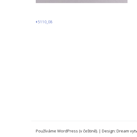
Navigace
5110_08
pro
příspěvek
Používáme WordPress (v češtině).
|
Design: Dream vytv