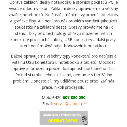
Oprava základní desky notebooku a stolních počítačů PC je
vysoce odborný úkon. Základní desky opravujeme u většiny
značek notebooků. Nejčastěji měníme vylomené konektory
a grafické čipy. Ale není pro nás problém vyměnit jakoukoli
součástku na základní desce. Opravy provádíme na IR
stanici. Díky této technologii ohřevu můžeme měnit i
konektory pro ploché kabely, USB konektory a další prvky,
které není možné pájet horkovzdušnou pájkou.
Běžně opravujeme všechny typy konektorů pro nabíjení a
většinu USB konektorů u notebooků a tabletů. Možnost
opravy je omezena pouze dostupností potřebného dílu.
Pokud si umíte sehnat díl sami, nemáme s tím žádný
problém. Doneste díl, my uděláme pouze práci. Živí nás
práce, nikoli prodej dílů.
Mob: +420
607 880 090
Email:
servis@sardell.cz