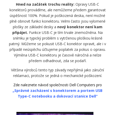
Hned na začátek trochu reality:
Opravy USB-C
konektorů provádíme, ale nemůžeme předem garantovat
úspěšnost 100%. Pokud je poškozená deska, není možné
plně obnovit funkci konektoru. Velmi často jsou vylomené
plošky ze základní desky a
nový konektor není kam
připájet.
Funkce USB-C je tím trvale znemožněna. Na
snímku je typický problém s vytrženou ploškou krásně
patrný. Můžeme se pokusit USB-C konektor opravit, ale i v
případě neúspěchu účtujeme poplatek za pokus o opravu.
Výměna USB-C konektoru je časově náročná a nelze
předem odhadnout, zda se podaří.
Většina výrobců tento typ závady nepřijímá jako záruční
reklamaci, protože se jedná o mechanické poškození.
Zde naleznete návod společnosti Dell Computers pro
„Správné zacházení s konektorem a portem USB
Type-C notebooku a dokovací stanice Dell“