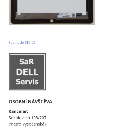
Navigace
Latitude ST2 02
pro
příspěvek
OSOBNÍ NÁVŠTĚVA
Kancelář:
Sokolovská 198/207
(metro Vysočanská)