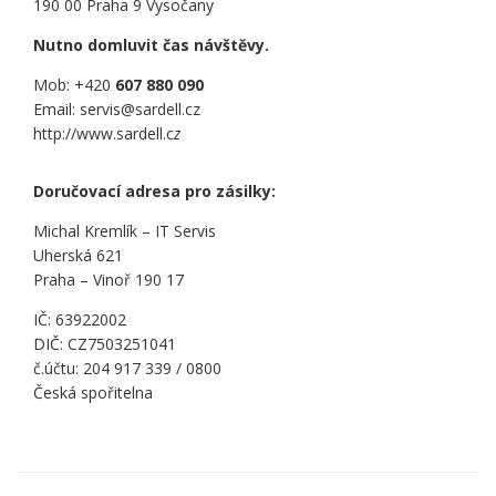
190 00 Praha 9 Vysočany
Nutno domluvit čas návštěvy.
Mob: +420
607 880 090
Email: servis@sardell.cz
http://www.sardell.c
z
Doručovací adresa pro zásilky:
Michal Kremlík – IT Servis
Uherská 621
Praha – Vinoř 190 17
IČ: 63922002
DIČ: CZ7503251041
č.účtu: 204 917 339 / 0800
Česká spořitelna