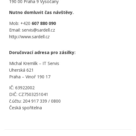
190 00 Praha 9 Vysočany
Nutno domluvit čas návštěvy.
Mob: +420
607 880 090
Email: servis@sardell.cz
http://www.sardell.c
z
Doručovací adresa pro zásilky:
Michal Kremlík – IT Servis
Uherská 621
Praha – Vinoř 190 17
IČ: 63922002
DIČ: CZ7503251041
č.účtu: 204 917 339 / 0800
Česká spořitelna