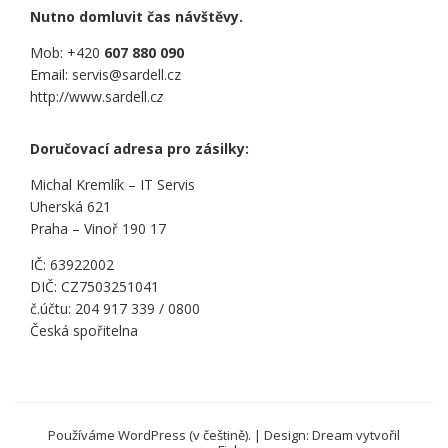
Nutno domluvit čas návštěvy.
Mob: +420
607 880 090
Email: servis@sardell.cz
http://www.sardell.c
z
Doručovací adresa pro zásilky:
Michal Kremlík – IT Servis
Uherská 621
Praha – Vinoř 190 17
IČ: 63922002
DIČ: CZ7503251041
č.účtu: 204 917 339 / 0800
Česká spořitelna
Používáme WordPress (v češtině).
|
Design: Dream vytvořil