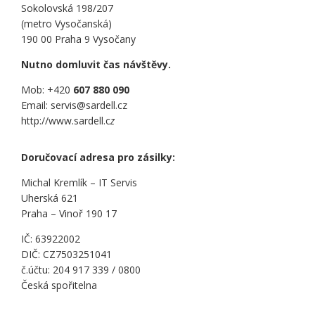
Sokolovská 198/207
(metro Vysočanská)
190 00 Praha 9 Vysočany
Nutno domluvit čas návštěvy.
Mob: +420
607 880 090
Email: servis@sardell.cz
http://www.sardell.c
z
Doručovací adresa pro zásilky:
Michal Kremlík – IT Servis
Uherská 621
Praha – Vinoř 190 17
IČ: 63922002
DIČ: CZ7503251041
č.účtu: 204 917 339 / 0800
Česká spořitelna