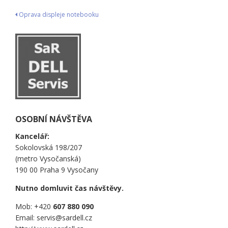
Navigace
Oprava displeje notebooku
pro
příspěvek
OSOBNÍ NÁVŠTĚVA
Kancelář:
Sokolovská 198/207
(metro Vysočanská)
190 00 Praha 9 Vysočany
Nutno domluvit čas návštěvy.
Mob: +420
607 880 090
Email: servis@sardell.cz